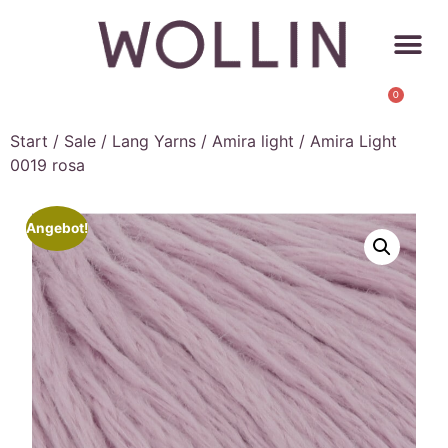
0
Start
/
Sale
/
Lang Yarns
/
Amira light
/ Amira Light
0019 rosa
Angebot!