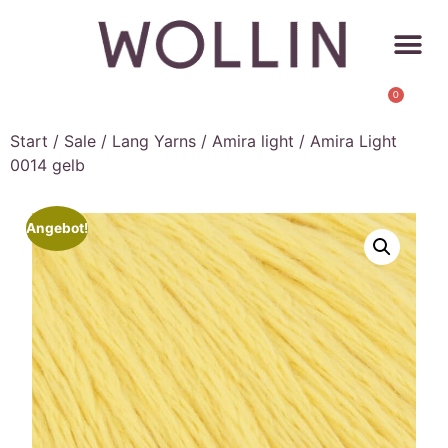
0
Start
/
Sale
/
Lang Yarns
/
Amira light
/ Amira Light
0014 gelb
Angebot!