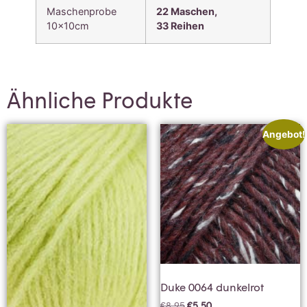
Maschenprobe
22 Maschen,
10x10cm
33
Reihen
Ähnliche Produkte
Angebot!
Duke 0064 dunkelrot
€
8,95
€
5,50