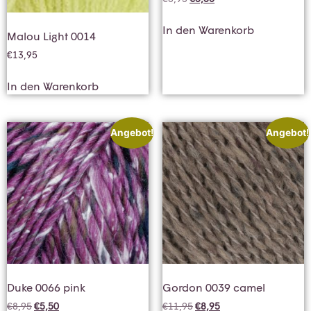
In den Warenkorb
Malou Light 0014
€
13,95
In den Warenkorb
Angebot!
Angebot!
Duke 0066 pink
Gordon 0039 camel
€
8,95
€
5,50
€
11,95
€
8,95