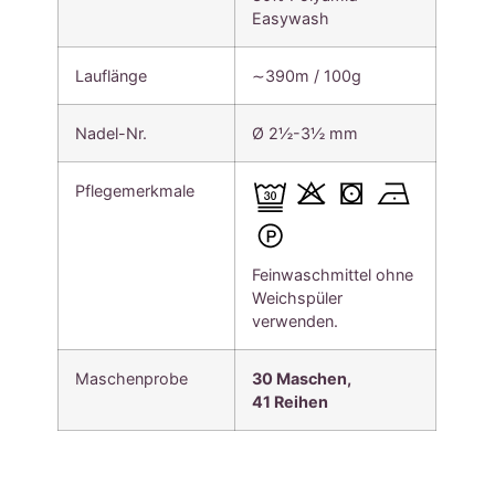
Easywash
Lauflänge
∼390m / 100g
Nadel-Nr.
Ø 2½-3½ mm
Pflegemerkmale
Feinwaschmittel ohne
Weichspüler
verwenden.
Maschenprobe
30 Maschen,
41
Reihen