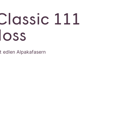
Classic 111
oss
t edlen Alpakafasern