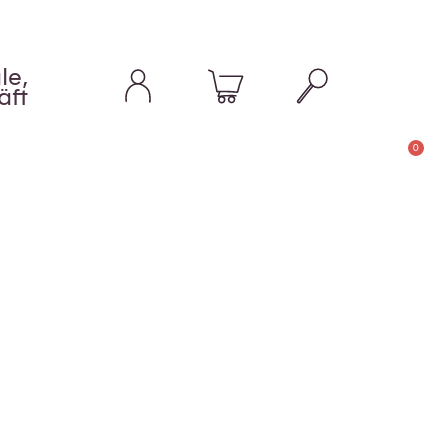
le,
äft
0