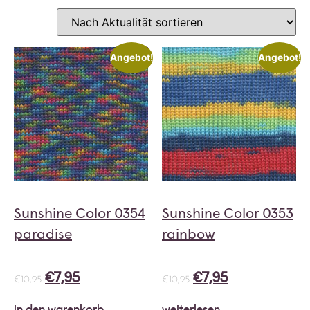
Angebot!
Angebot!
Sunshine Color 0354
Sunshine Color 0353
paradise
rainbow
€
7,95
€
7,95
€
10,95
€
10,95
in den warenkorb
weiterlesen