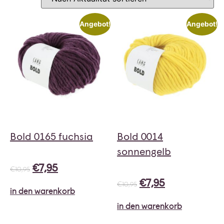
Angebot!
Angebot!
Bold 0165 fuchsia
Bold 0014
sonnengelb
€
7,95
€
10,95
€
7,95
€
10,95
in den warenkorb
in den warenkorb