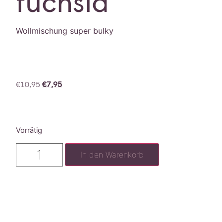
fuchsia
Wollmischung super bulky
€
10,95
€
7,95
Vorrätig
In den Warenkorb