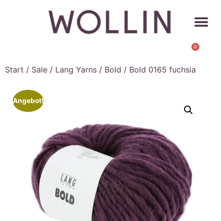
0
Start
/
Sale
/
Lang Yarns
/
Bold
/ Bold 0165 fuchsia
Angebot!