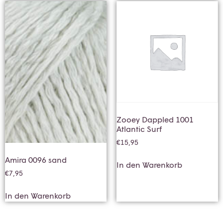
Zooey Dappled 1001
Atlantic Surf
€
15,95
Amira 0096 sand
In den Warenkorb
€
7,95
In den Warenkorb