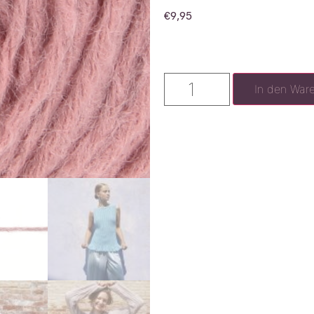
€
9,95
In den War