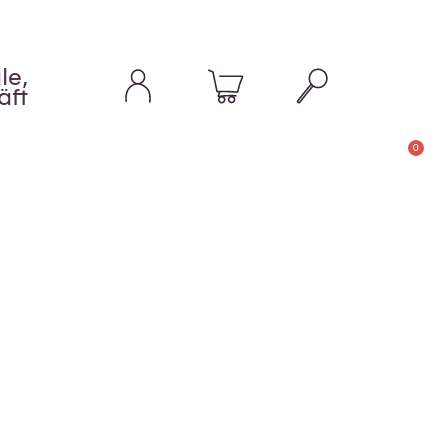
le,
äft
0