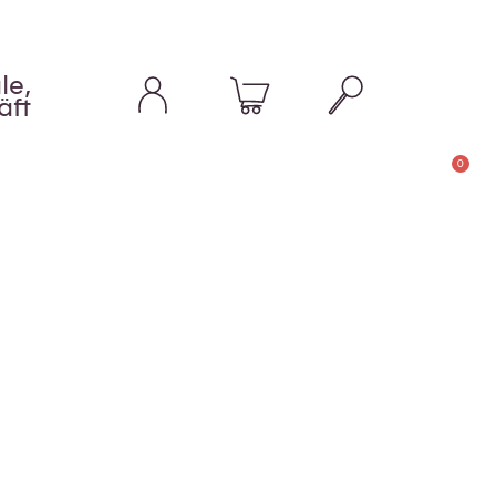
le,
äft
0