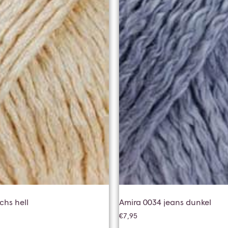
chs hell
Amira 0034 jeans dunkel
€
7,95