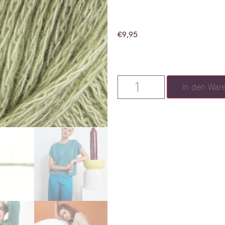
€
9,95
In den War