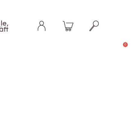
le,
äft
0