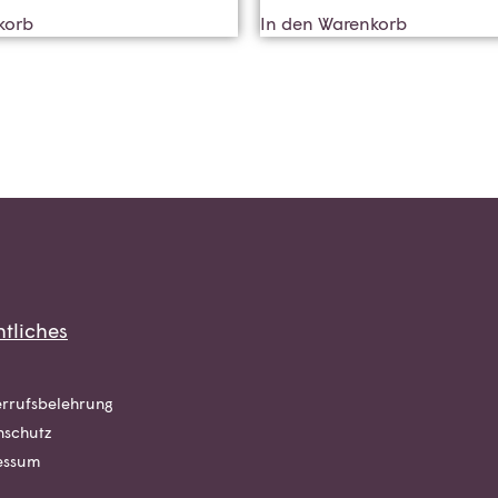
korb
In den Warenkorb
tliches
rrufsbelehrung
nschutz
essum