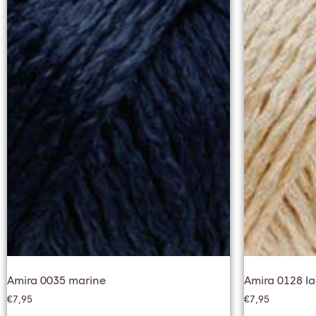
Amira 0035 marine
Amira 0128 la
€
7,95
€
7,95