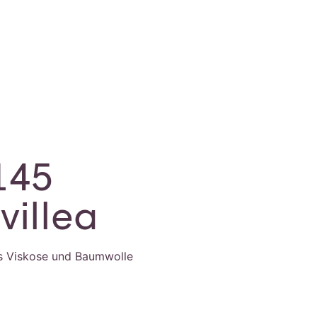
145
villea
s Viskose und Baumwolle