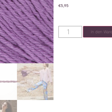
€
5,95
In den War