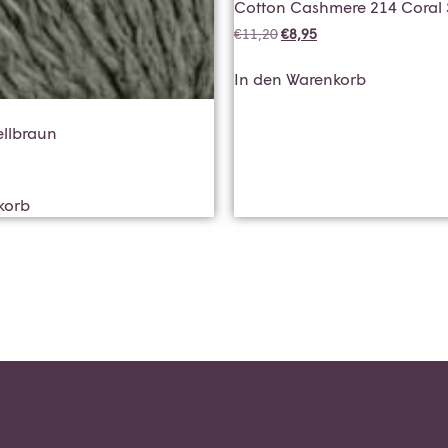
Cotton Cashmere 214 Coral 
€
11,20
€
8,95
In den Warenkorb
ellbraun
korb