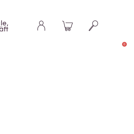
le,
äft
0