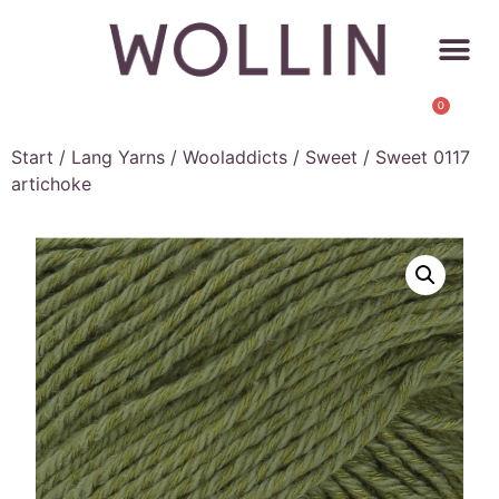
0
Start
/
Lang Yarns
/
Wooladdicts
/
Sweet
/ Sweet 0117
artichoke