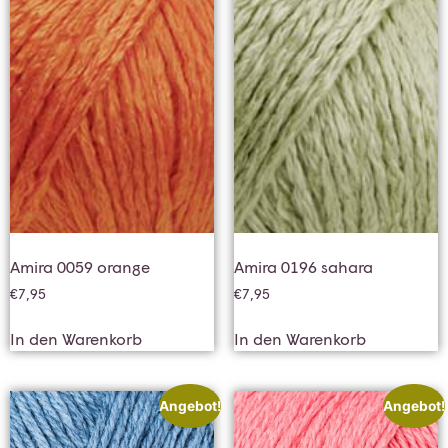
Amira 0059 orange
Amira 0196 sahara
€
7,95
€
7,95
In den Warenkorb
In den Warenkorb
Angebot!
Angebot!