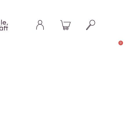
le,
äft
0