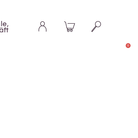
le,
äft
0