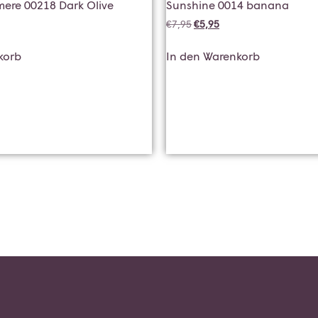
ere 00218 Dark Olive
Sunshine 0014 banana
€
7,95
€
5,95
korb
In den Warenkorb