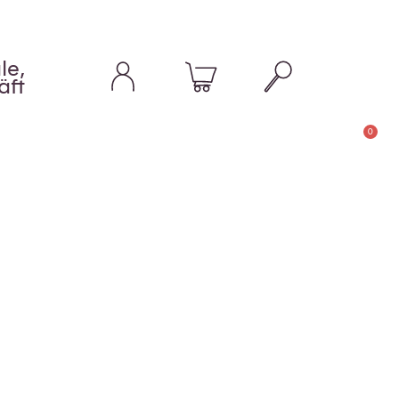
le,
äft
0