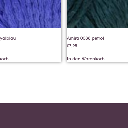
oyalblau
Amira 0088 petrol
€
7,95
korb
In den Warenkorb