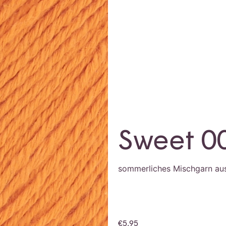
Sweet 0
sommerliches Mischgarn au
€
5,95