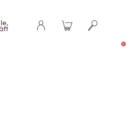
le,
äft
0