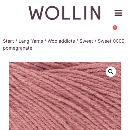
0
Start
/
Lang Yarns
/
Wooladdicts
/
Sweet
/ Sweet 0009
pomegranate