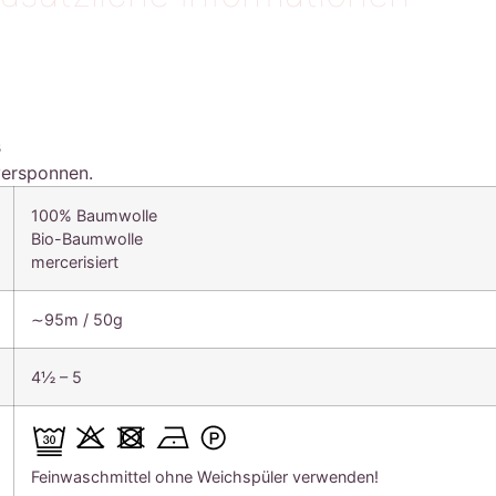
s
versponnen.
100% Baumwolle
Bio-Baumwolle
mercerisiert
∼95m / 50g
4½ – 5
Feinwaschmittel ohne Weichspüler verwenden!