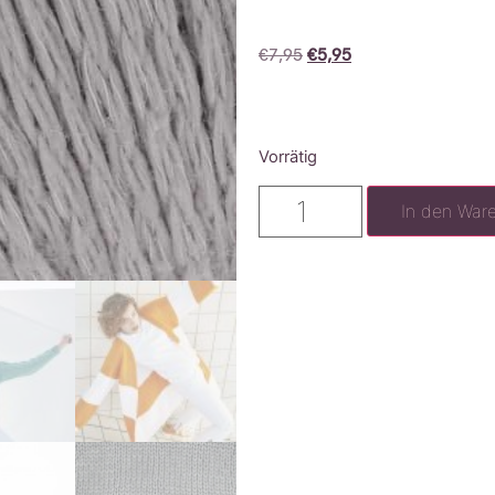
€
7,95
€
5,95
Vorrätig
In den War