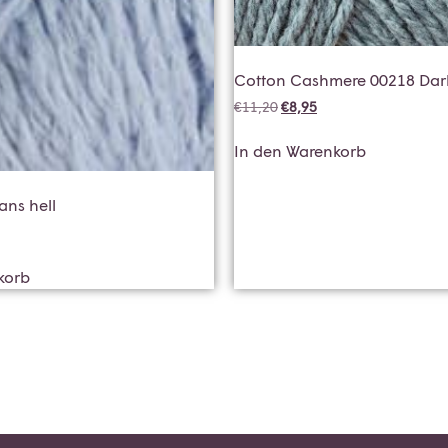
Cotton Cashmere 00218 Dark
€
11,20
€
8,95
In den Warenkorb
ans hell
korb