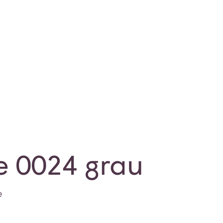
e 0024 grau
e