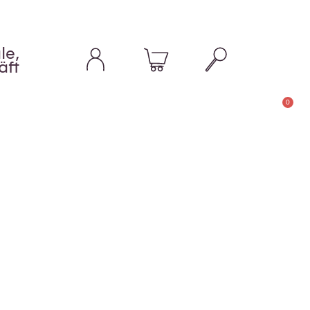
le,
äft
0