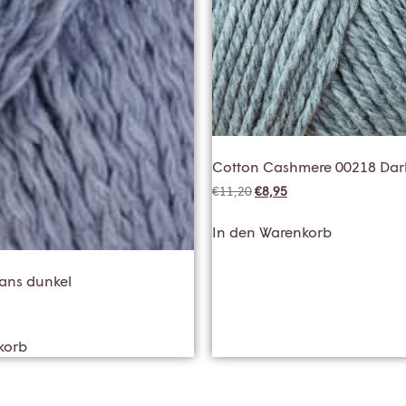
Cotton Cashmere 00218 Dark
€
11,20
€
8,95
In den Warenkorb
eans dunkel
korb