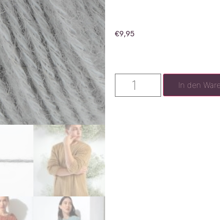
€
9,95
In den War