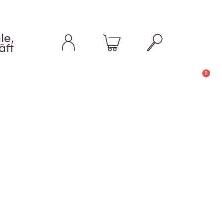
le,
äft
0