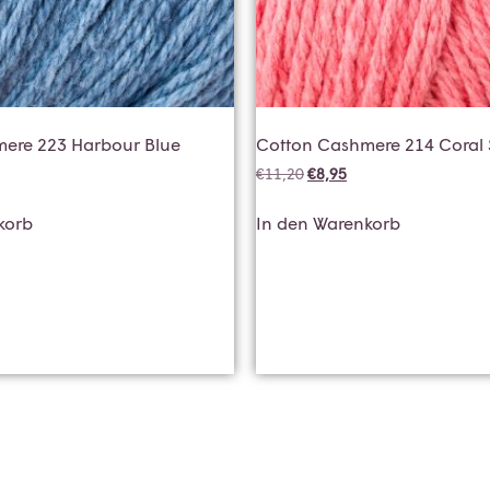
ere 223 Harbour Blue
Cotton Cashmere 214 Coral 
€
11,20
€
8,95
korb
In den Warenkorb