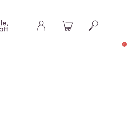
le,
äft
0