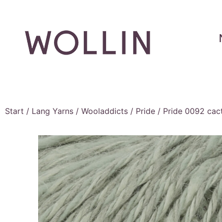
Start
/
Lang Yarns
/
Wooladdicts
/
Pride
/ Pride 0092 cac