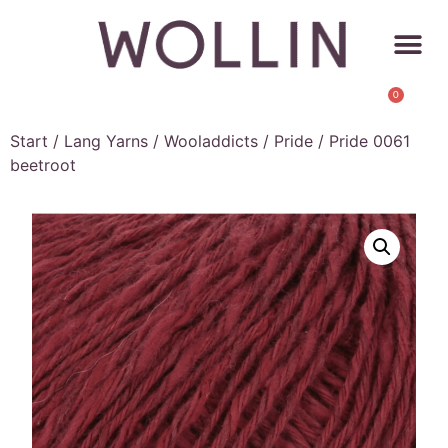
0
Start
/
Lang Yarns
/
Wooladdicts
/
Pride
/ Pride 0061
beetroot