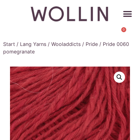
0
Start
/
Lang Yarns
/
Wooladdicts
/
Pride
/ Pride 0060
pomegranate