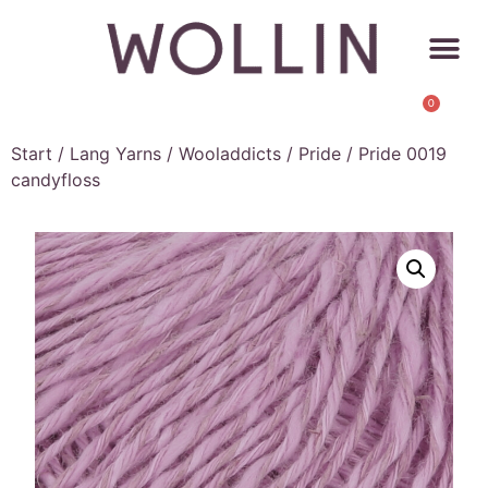
0
Start
/
Lang Yarns
/
Wooladdicts
/
Pride
/ Pride 0019
candyfloss