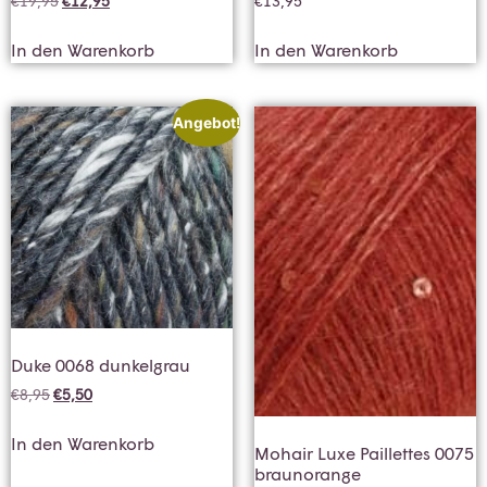
€
19,95
€
12,95
€
13,95
In den Warenkorb
In den Warenkorb
Angebot!
Duke 0068 dunkelgrau
€
8,95
€
5,50
In den Warenkorb
Mohair Luxe Paillettes 0075
braunorange