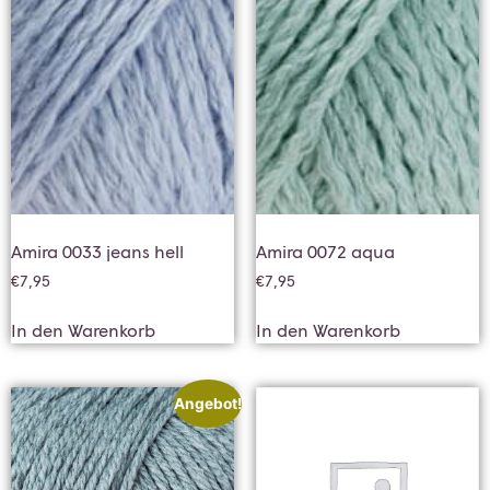
Amira 0033 jeans hell
Amira 0072 aqua
€
7,95
€
7,95
In den Warenkorb
In den Warenkorb
Angebot!