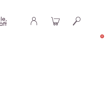
le,
äft
0