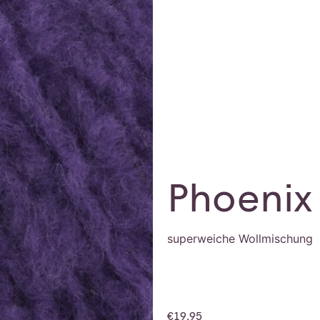
Phoenix 
superweiche Wollmischung
€
19,95