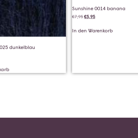
Sunshine 0014 banana
€
7,95
€
5,95
In den Warenkorb
0025 dunkelblau
korb