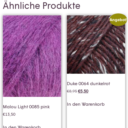
Ähnliche Produkte
Angebot!
Duke 0064 dunkelrot
€
8,95
€
5,50
In den Warenkorb
Malou Light 0085 pink
€
13,50
In den Warenkorb