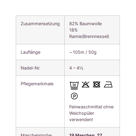
Zusammensetzung
82% Baumwolle
18%
Ramie(Brennnessel)
Lauflänge
∼105m / 50g
Nadel-Nr.
4 – 4½
Pflegemerkmale
Feinwaschmittel ohne
Weichspüler
verwenden!
Maschenprobe
19 Maschen, 27