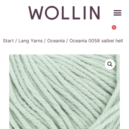
0
Start
/
Lang Yarns
/
Oceania
/ Oceania 0058 salbei hell