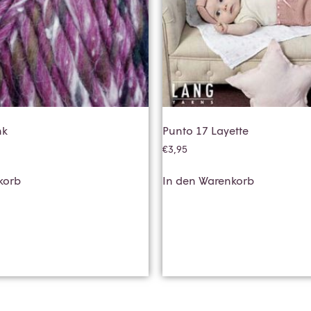
nk
Punto 17 Layette
€
3,95
korb
In den Warenkorb