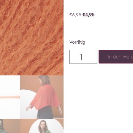
€
6,95
€
4,95
Vorrätig
In den War