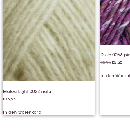
Duke 0066 pi
€
8,95
€
5,50
In den Waren
Malou Light 0022 natur
€
13,95
In den Warenkorb