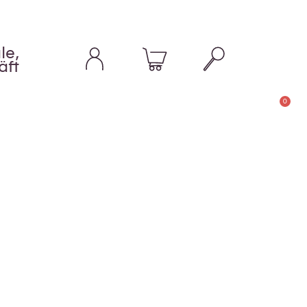
le,
äft
0