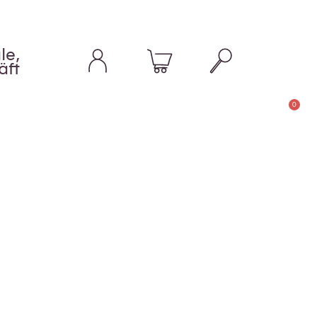
le,
äft
0