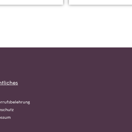
tliches
rrufsbelehrung
nschutz
essum