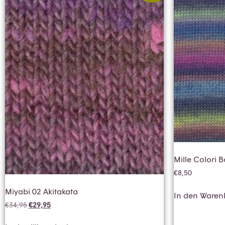
Mille Colori 
€
8,50
Miyabi 02 Akitakata
In den Waren
€
34,95
€
29,95