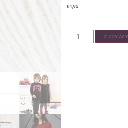
€
4,95
In den War