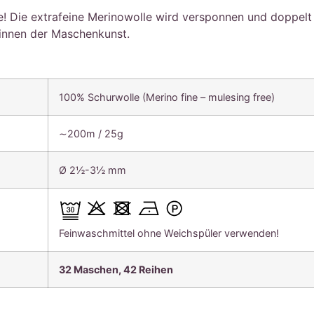
 Die extrafeine Merinowolle wird versponnen und doppelt 
innen der Maschenkunst.
100% Schurwolle (Merino fine – mulesing free)
∼200m / 25g
Ø 2½-3½ mm
Feinwaschmittel ohne Weichspüler verwenden!
32 Maschen, 4
2 Reihen