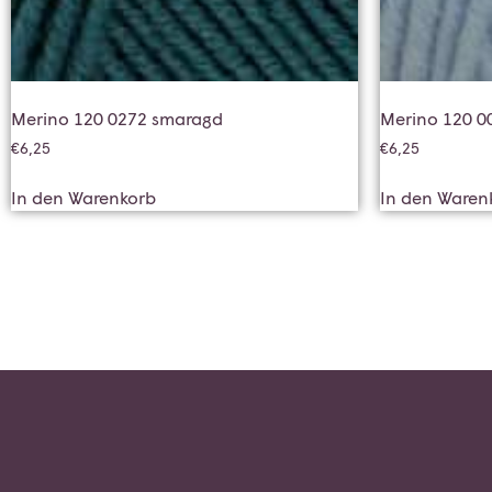
Merino 120 0272 smaragd
Merino 120 0
€
6,25
€
6,25
In den Warenkorb
In den Waren