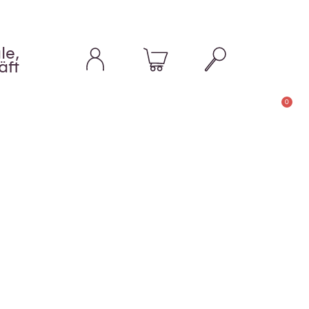
le,
äft
0