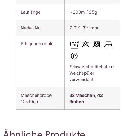
Lauflänge
∼200m / 25g
Nadel-Nr.
Ø 2½-3½ mm
Pflegemerkmale
Feinwaschmittel ohne
Weichspüler
verwenden!
Maschenprobe
32 Maschen, 4
2
10x10cm
Reihen
Ähnliche Produkte