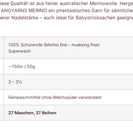
se Qualität ist aus feiner australischer Merinowolle. Herge
LANGYARNS MERINO ein phantastisches Garn für sämtliche h
nerer Nadelstärke – auch ideal für Babystricksachen geeigne
100% Schurwolle (Merino fine – mulesing free)
Superwash
∼150m / 50g
3 – 3½
Feinwaschmittel ohne Weichspüler verwenden!
27 Maschen, 37 Reihen