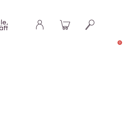
le,
äft
0