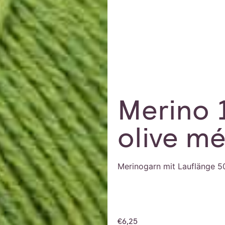
Merino 
olive m
Merinogarn mit Lauflänge 5
€
6,25