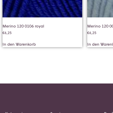
Merino 120 0106 royal
Merino 120 0
€
6,25
€
6,25
In den Warenkorb
In den Waren