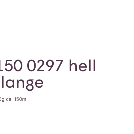
150 0297 hell
élange
0g ca. 150m