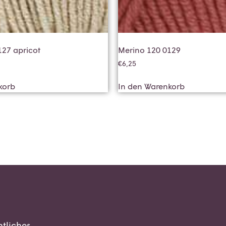
127 apricot
Merino 120 0129
€
6,25
korb
In den Warenkorb
tliches