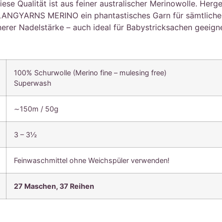
se Qualität ist aus feiner australischer Merinowolle. Herge
LANGYARNS MERINO ein phantastisches Garn für sämtliche h
nerer Nadelstärke – auch ideal für Babystricksachen geeigne
100% Schurwolle (Merino fine – mulesing free)
Superwash
∼150m / 50g
3 – 3½
Feinwaschmittel ohne Weichspüler verwenden!
27 Maschen, 37 Reihen