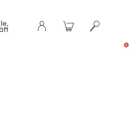
le,
äft
0