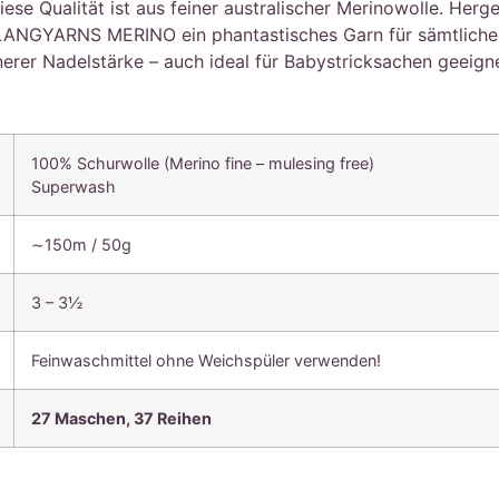
se Qualität ist aus feiner australischer Merinowolle. Herge
LANGYARNS MERINO ein phantastisches Garn für sämtliche h
nerer Nadelstärke – auch ideal für Babystricksachen geeigne
100% Schurwolle (Merino fine – mulesing free)
Superwash
∼150m / 50g
3 – 3½
Feinwaschmittel ohne Weichspüler verwenden!
27 Maschen, 37 Reihen