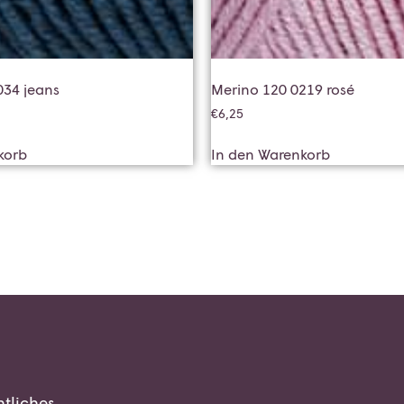
034 jeans
Merino 120 0219 rosé
€
6,25
korb
In den Warenkorb
tliches