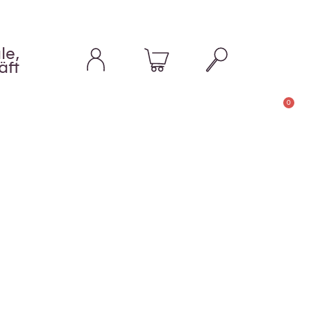
le,
äft
0