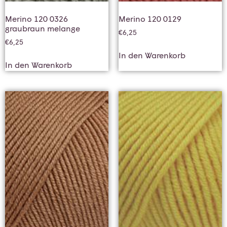
Merino 120 0326
Merino 120 0129
graubraun melange
€
6,25
€
6,25
In den Warenkorb
In den Warenkorb