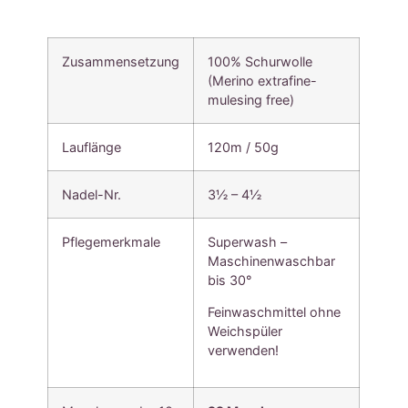
Zusammensetzung
100% Schurwolle
(Merino extrafine-
mulesing free)
Lauflänge
120m / 50g
Nadel-Nr.
3½ – 4½
Pflegemerkmale
Superwash –
Maschinenwaschbar
bis 30°
Feinwaschmittel ohne
Weichspüler
verwenden!