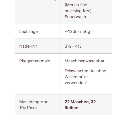
(Merino fine –
mulesing free)
Superwash
Lauflänge
∼120m / 50g
Nadel-Nr.
3½ – 4½
Pflegemerkmale
Maschinenwaschbar
Feinwaschmittel ohne
Weichspüler
verwenden!
Maschenprobe
22 Maschen, 3
2
10x10cm
Reihen