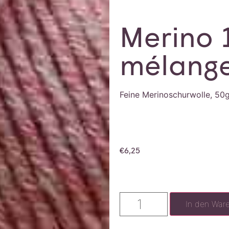
Merino 
mélang
Feine Merinoschurwolle, 50
€
6,25
In den War