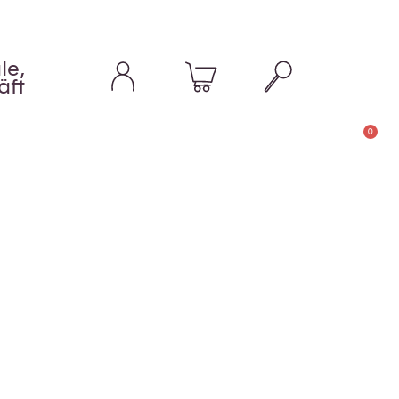
le,
äft
0