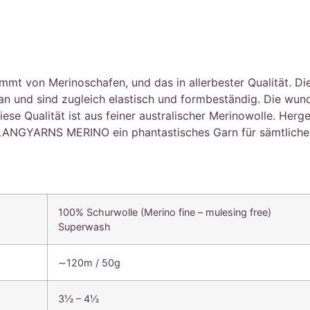
von Merinoschafen, und das in allerbester Qualität. Die F
 an und sind zugleich elastisch und formbeständig. Die wu
se Qualität ist aus feiner australischer Merinowolle. Herge
LANGYARNS MERINO ein phantastisches Garn für sämtliche h
100% Schurwolle (Merino fine – mulesing free)
Superwash
∼120m / 50g
3½ – 4½