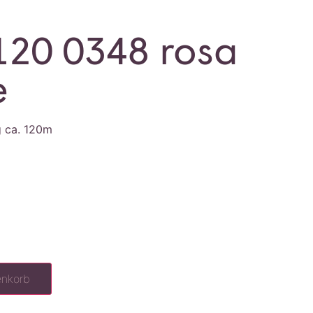
120 0348 rosa
e
g ca. 120m
enkorb