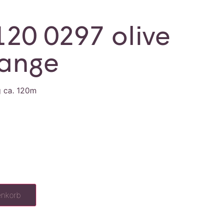
120 0297 olive
lange
g ca. 120m
enkorb