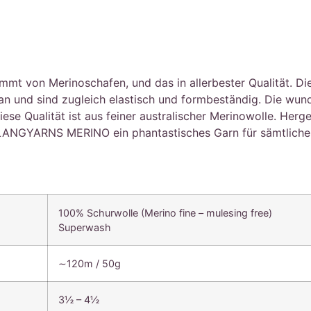
von Merinoschafen, und das in allerbester Qualität. Die F
 an und sind zugleich elastisch und formbeständig. Die wu
se Qualität ist aus feiner australischer Merinowolle. Herge
LANGYARNS MERINO ein phantastisches Garn für sämtliche h
100% Schurwolle (Merino fine – mulesing free)
Superwash
∼120m / 50g
3½ – 4½