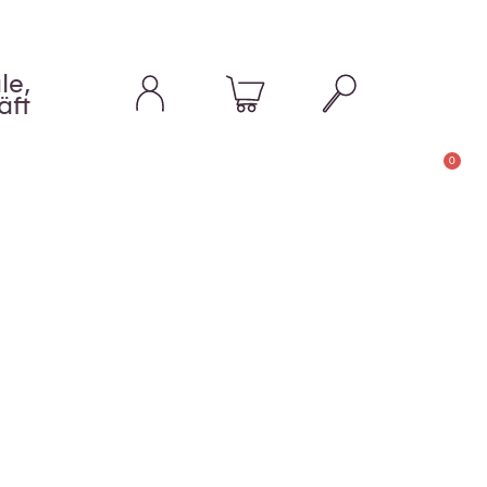
le,
äft
0