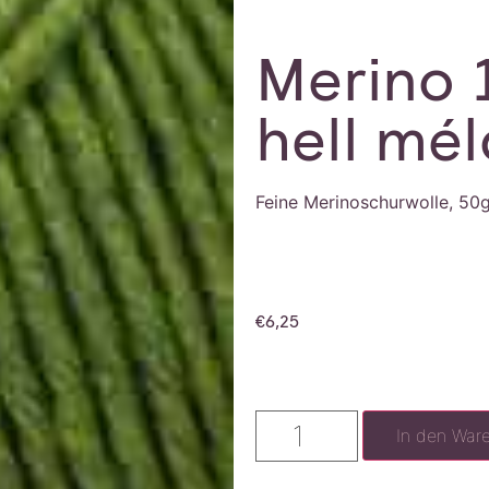
Merino 
hell mé
Feine Merinoschurwolle, 50
€
6,25
In den War