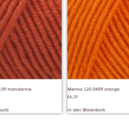
159 mandarine
Merino 120 0459 orange
€
6,25
korb
In den Warenkorb