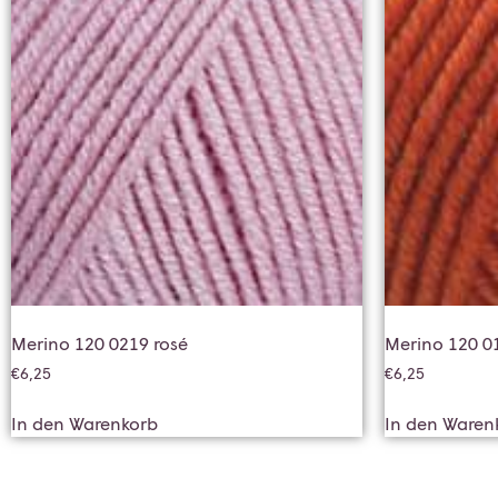
Merino 120 0219 rosé
Merino 120 0
€
6,25
€
6,25
In den Warenkorb
In den Waren