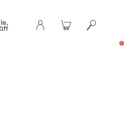
le,
äft
0