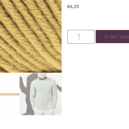
€
6,25
In den War