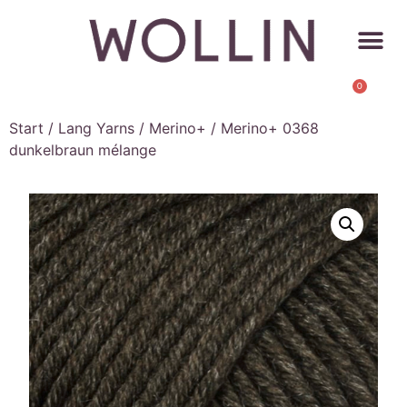
0
Start
/
Lang Yarns
/
Merino+
/ Merino+ 0368
dunkelbraun mélange