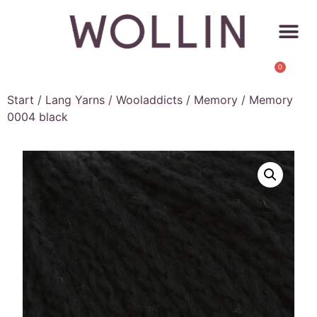
0
Start
/
Lang Yarns
/
Wooladdicts
/
Memory
/ Memory
0004 black