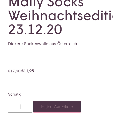
Mally Socks
Weihnachtsedit
23.12.20
Dickere Sockenwolle aus Österreich
€
17,90
€
11,95
Vorrätig
In den Warenkorb