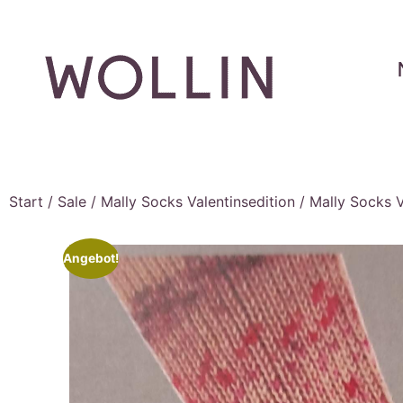
Start
/
Sale
/
Mally Socks Valentinsedition
/ Mally Socks V
Angebot!