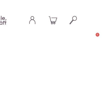
le,
äft
0