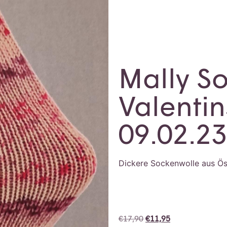
Mally S
Valentin
09.02.23
Dickere Sockenwolle aus Ös
€
17,90
€
11,95