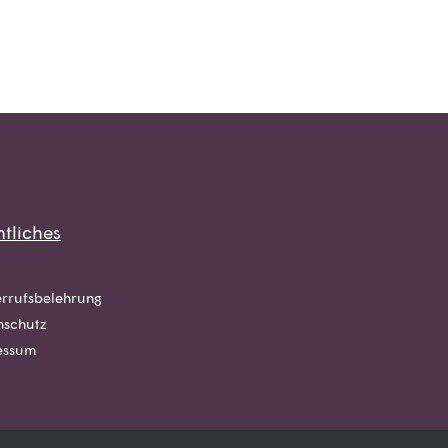
tliches
rrufsbelehrung
nschutz
essum