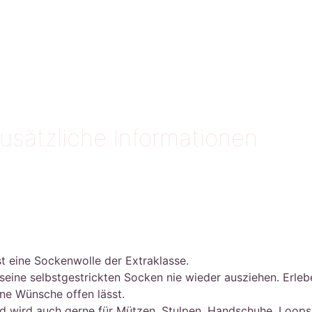
usätzliche Informationen
st eine Sockenwolle der Extraklasse.
eine selbstgestrickten Socken nie wieder ausziehen. Erlebe
ine Wünsche offen lässt.
und wird auch gerne für Mützen, Stulpen, Handschuhe, Loop