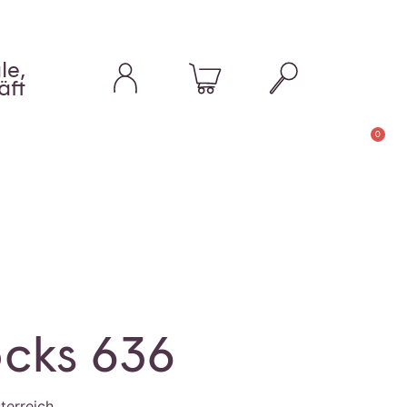
le,
äft
0
ocks 636
terreich