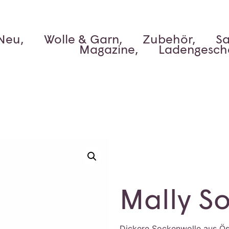
Neu,
Wolle & Garn,
Zubehör,
Sa
Magazine,
Ladengesch
Mally S
Dickere Sockenwolle aus Ös