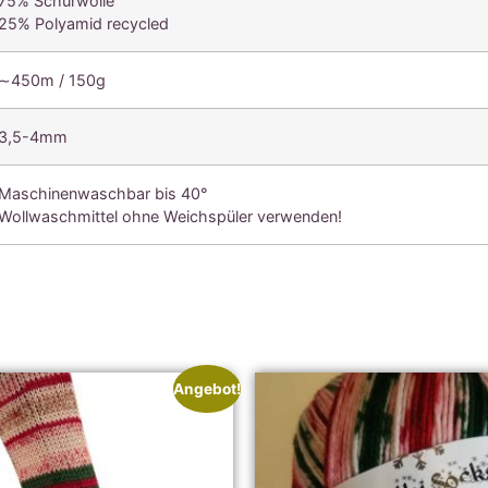
75% Schurwolle
25% Polyamid recycled
∼450m / 150g
3,5-4mm
Maschinenwaschbar bis 40°
Wollwaschmittel ohne Weichspüler verwenden!
Angebot!